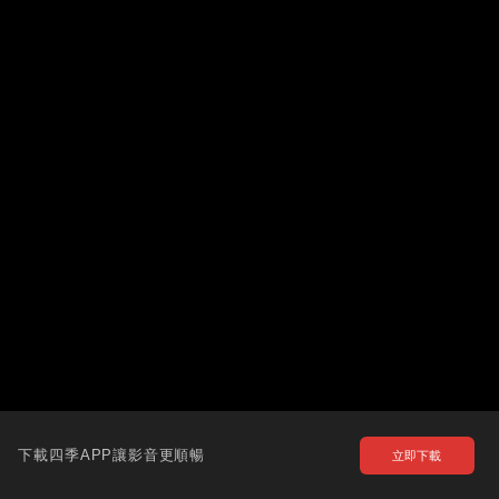
下載四季APP讓影音更順暢
立即下載