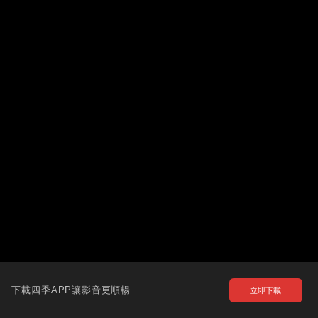
下載四季APP讓影音更順暢
立即下載