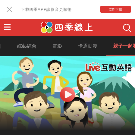
下載四季APP讓影音更順暢
立即下載
劇
綜藝綜合
電影
卡通動漫
親子一起