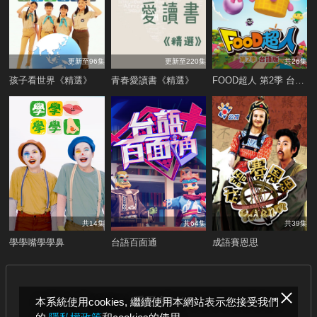
更新至96集
更新至220集
共26集
孩子看世界《精選》
青春愛讀書《精選》
FOOD超人 第2季 台語版
共14集
共64集
共39集
學學嘴學學鼻
台語百面通
成語賽恩思
看更多
本系統使用cookies, 繼續使用本網站表示您接受我們