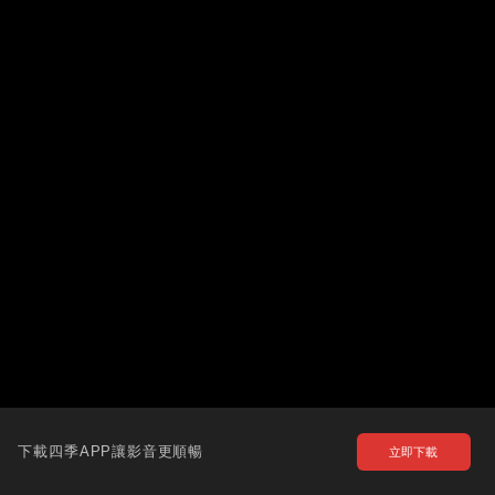
下載四季APP讓影音更順暢
立即下載