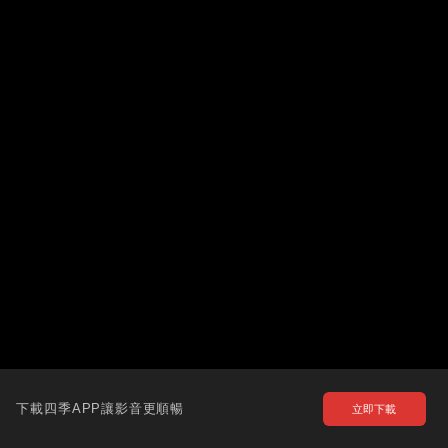
下載四季APP讓影音更順暢
立即下載