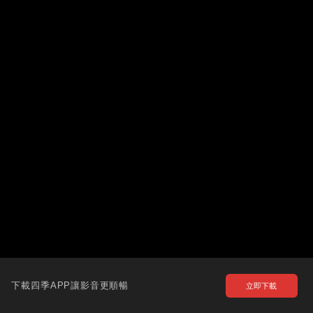
下載四季APP讓影音更順暢
立即下載