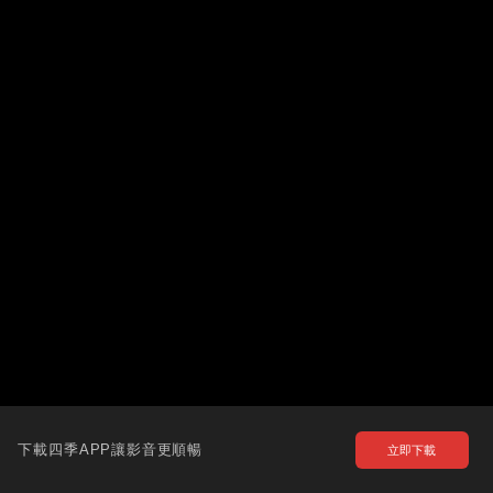
下載四季APP讓影音更順暢
立即下載