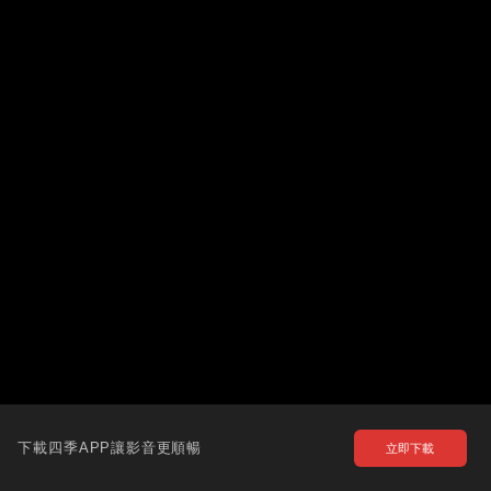
下載四季APP讓影音更順暢
立即下載