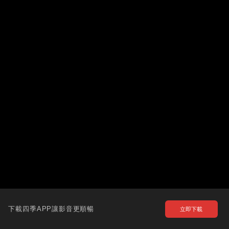
下載四季APP讓影音更順暢
立即下載