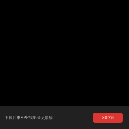
下載四季APP讓影音更順暢
立即下載