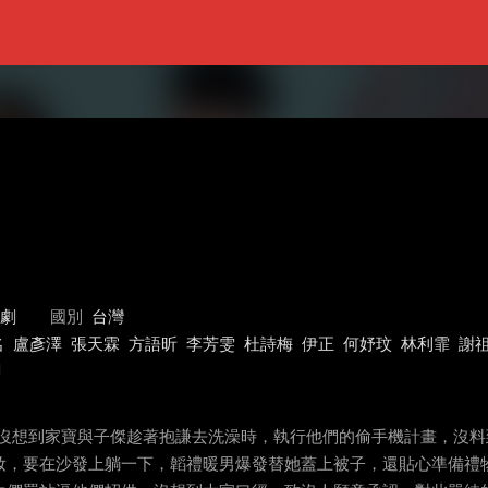
台劇
國別
台灣
名
盧彥澤
張天霖
方語昕
李芳雯
杜詩梅
伊正
何妤玟
林利霏
謝
鈞
，沒想到家寶與子傑趁著抱謙去洗澡時，執行他們的偷手機計畫，沒
卸妝，要在沙發上躺一下，韜禮暖男爆發替她蓋上被子，還貼心準備禮