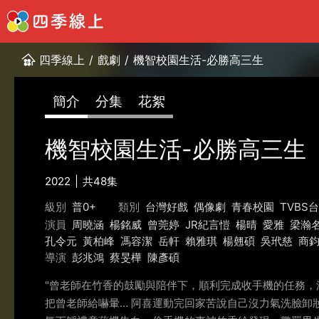
四季線上
/
戲劇
/
機智校園生活-必勝高三生
簡介
分集
花絮
機智校園生活-必勝高三生
2022
共48集
級別
普0+
類別
台灣好戲
偶像劇
青春校園
TVBS
演員
周曉涵
楊銘威
曾莞婷
JR紀言愷
楊晴
愛雅
梁瀚
孔令元
黃柏峰
馮容潔
岳軒
賴雅琪
楊翹碩
吳玳慈
商
導演
彭兆鴻
蔡旻樺
陳彥碩
"曾老師在竹香的鼓勵與陪伴下，順利完成收手機的任務
把曾老師給嚇暈… 阿喜運動完回家苦說自己沒力氣洗臉