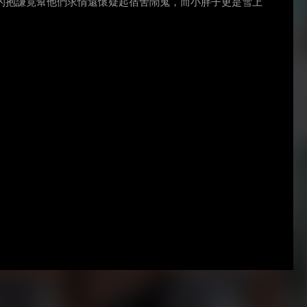
的抱謙竟幫他們求情還懷疑起宿舍鬧鬼，而小胖子更是雪上