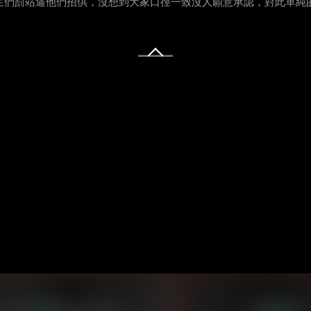
男生們罰站逼他們招供，沒想到大家口徑一致沒人願意承認，對此單純