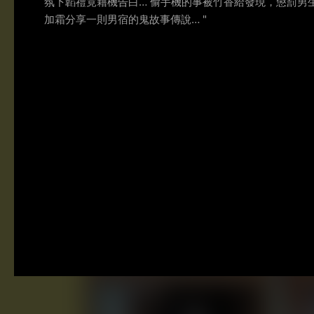
氛下韜禮竟藉機告白… 偷手機的事被竹香給發現，懲罰
加霜分享一則男宿的鬼故事傳說… "