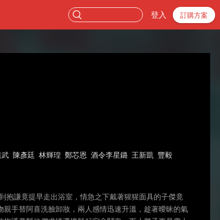
登入
訂購方案
祖武
陳彥廷
林輝瑝
鄭芯恩
酒令李星鏴
王新凱
豐毅
料到抱謙竟提早走出浴室，情急之下戴著猩猩面具的子傑竟
物親手替阿喜洗臉卸妝，兩人感情迅速升溫，趁著曖昧的氣