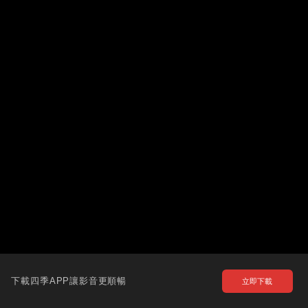
下載四季APP讓影音更順暢
立即下載