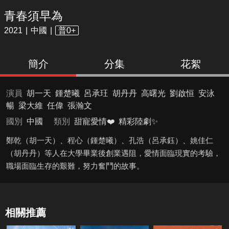
青春須早為
2021
中國
普0+
簡介
分集
花絮
演員
胡一天
鍾楚曦
呂承玨
胡丹丹
高曙光
劉啟恒
安泳
暢
梁大維
任偉
張瀚文
國別
中國
類別
甜寵愛情❤️
精彩陸劇✨
鄭乾（胡一天）、程心（鍾楚曦）、孔浩（呂承鈺）、姚佳仁
（胡丹丹）等人在大學畢業後創業遇阻，愛情面臨現實的考驗，
職場面臨生存的艱難，努力奮鬥的故事。
相關推薦