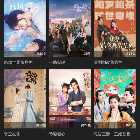
共20集
共36集
共18集
跨越世界來見你
一路朝陽
讓開別改我男主
共24集
共24集
共10集
珠玉在側
玲瓏糖心
報告王爺，王妃是隻猫 第二季