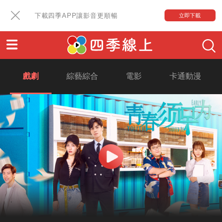
下載四季APP讓影音更順暢
立即下載
戲劇
綜藝綜合
電影
卡通動漫