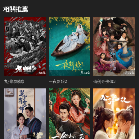
相關推薦
共56集
共24集
共37集
九州縹緲錄
一夜新娘2
仙劍奇俠傳3