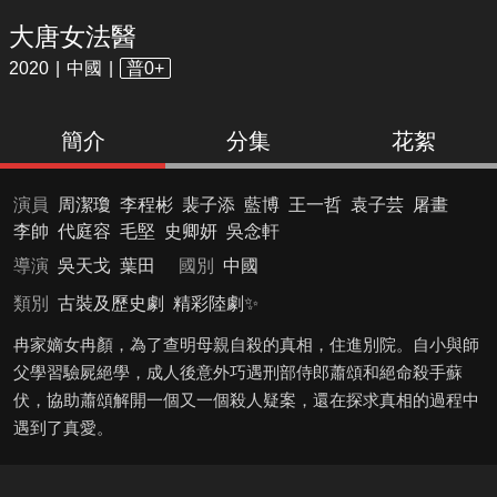
大唐女法醫
2020
中國
普0+
簡介
分集
花絮
演員
周潔瓊
李程彬
裴子添
藍博
王一哲
袁子芸
屠畫
李帥
代庭容
毛堅
史卿妍
吳念軒
導演
吳天戈
葉田
國別
中國
類別
古裝及歷史劇
精彩陸劇✨
冉家嫡女冉顏，為了查明母親自殺的真相，住進別院。自小與師
父學習驗屍絕學，成人後意外巧遇刑部侍郎蕭頌和絕命殺手蘇
伏，協助蕭頌解開一個又一個殺人疑案，還在探求真相的過程中
遇到了真愛。