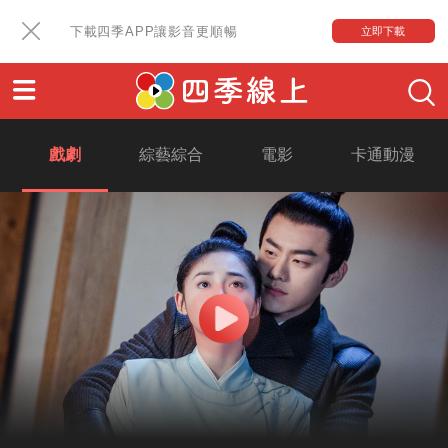
下載四季APP讓影音更順暢
立即下載
戲劇
綜藝綜合
電影
卡通動漫