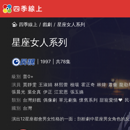
四季線上
/
戲劇
/
星座女人系列
星座女人系列
1997
共78集
級別
普0+
演員
賈靜雯
王淑娟
林熙蕾
檢場
霍正奇
林煒
蕭薔
龍劭
張晨光
葉全真
伊正
江宏恩
張玉嬿
類別
台灣好戲
偶像劇
單元劇集
懷舊系列
甜寵愛情❤️
民
國別
台灣
演出12星座都會男女性格的一面；剖析劇中星座男女角色的