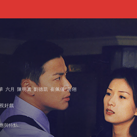
華
六月
陳明真
劉德凱
崔佩儀
岳翎
視好戲
反應與特點。