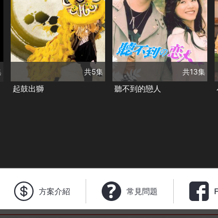
共13集
演員
共5集
貴島功一郎
侯湘婷
演員
戚冠軍
葛蕾
太保
潘慧如
修杰楷
陶傳正
邵志項
陳偉斌
高英軒
謝盈萱
類別
陳子強
李依瑾
台灣好戲
類別
郭唐佑
高允漢
台灣好戲
金鐘戲劇
華視精選好戲
增山裕紀
童韋傑
集
共5集
共13集
楊銘威
陳禕倫
張世賢
起鼓出獅
聽不到的戀人
方案介紹
常見問題