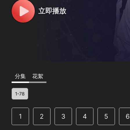
立即播放
分集
花絮
1-78
1
2
3
4
5
6