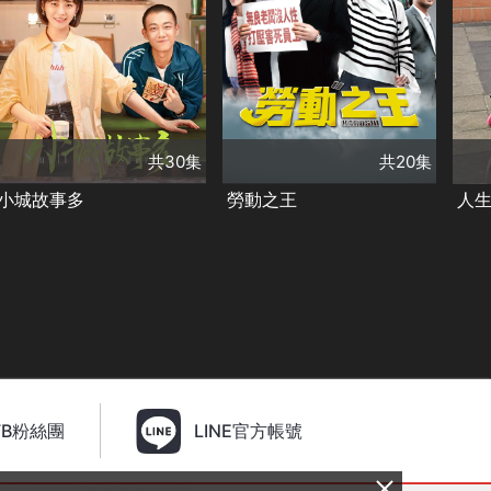
共30集
演員
共20集
張佳寧
高至霆
演員
吳幸鍵
宋家騰
黃藤浩
安唯綾
演
朱鋭
呂小雨
古斌
羅思綺
劉
娜仁花
譚希和
張靜之
涂台鳳
庹
類別
田徵
王清
陳薪璇
童毅軍
陳瓊美
甜寵愛情❤️
精彩陸劇
類別
類
徐紹瑛
朱俊憲
施達伶
✨
台灣好戲
客家戲劇
台
林嘉俐
溫吉興
共30集
共20集
范姜泰基
李至元
謝其文
小城故事多
勞動之王
人
FB粉絲團
LINE官方帳號