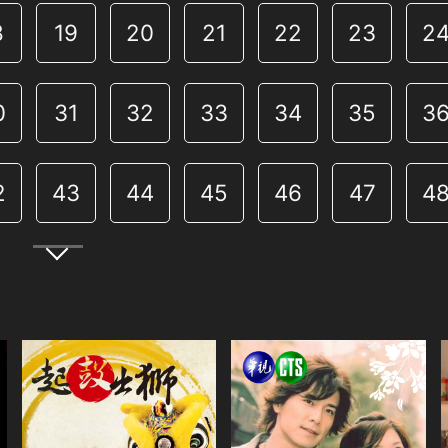
8
19
20
21
22
23
2
0
31
32
33
34
35
3
2
43
44
45
46
47
4
4
55
56
57
58
59
6
6
67
68
69
70
71
7
8