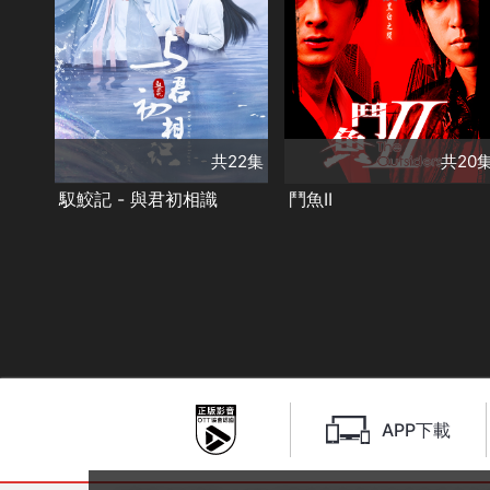
共22集
共20集
演員
演員
迪麗熱巴
任嘉倫
郭品超
安以軒
陸明君
張勛傑
類別
藍正龍
謝承均
阿龐
古裝及歷史劇
甜寵愛情❤️
精彩陸劇
類別
✨
偶像劇
八大精采好戲
共22集
共20
馭鮫記 - 與君初相識
鬥魚II
APP下載