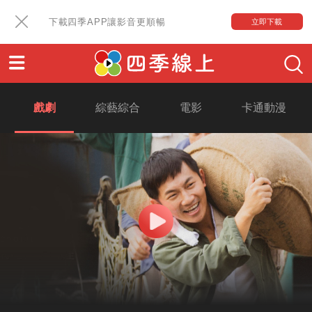
下載四季APP讓影音更順暢
立即下載
戲劇
綜藝綜合
電影
卡通動漫