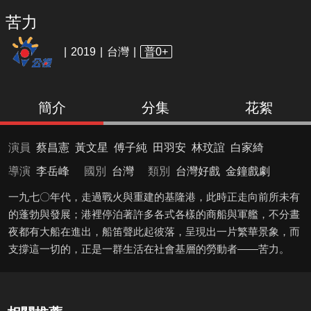
苦力
2019
台灣
普0+
簡介
分集
花絮
演員
蔡昌憲
黃文星
傅子純
田羽安
林玟誼
白家綺
導演
李岳峰
國別
台灣
類別
台灣好戲
金鐘戲劇
一九七〇年代，走過戰火與重建的基隆港，此時正走向前所未有
的蓬勃與發展；港裡停泊著許多各式各樣的商船與軍艦，不分晝
夜都有大船在進出，船笛聲此起彼落，呈現出一片繁華景象，而
支撐這一切的，正是一群生活在社會基層的勞動者——苦力。