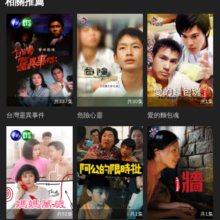
相關推薦
共337集
共30集
共1集
台灣靈異事件
危險心靈
愛的麵包魂
共52集
共1集
共1集