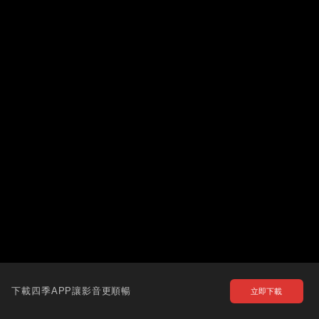
下載四季APP讓影音更順暢
立即下載