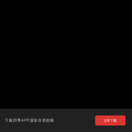
下載四季APP讓影音更順暢
立即下載