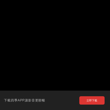
下載四季APP讓影音更順暢
立即下載