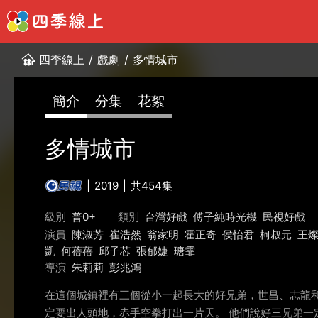
四季線上
/
戲劇
/
多情城市
簡介
分集
花絮
多情城市
2019
共454集
級別
普0+
類別
台灣好戲
傅子純時光機
民視好戲
演員
陳淑芳
崔浩然
翁家明
霍正奇
侯怡君
柯叔元
王
凱
何蓓蓓
邱子芯
張郁婕
瑭霏
導演
朱莉莉
彭兆鴻
在這個城鎮裡有三個從小一起長大的好兄弟，世昌、志龍
定要出人頭地，赤手空拳打出一片天。 他們說好三兄弟