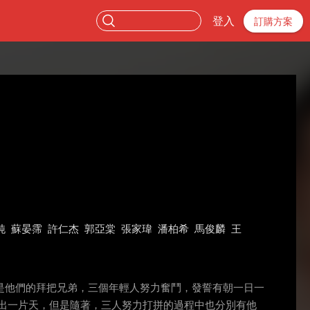
登入
訂購方案
純
蘇晏霈
許仁杰
郭亞棠
張家瑋
潘柏希
馬俊麟
王
是他們的拜把兄弟，三個年輕人努力奮鬥，發誓有朝一日一
出一片天，但是隨著，三人努力打拼的過程中也分別有他