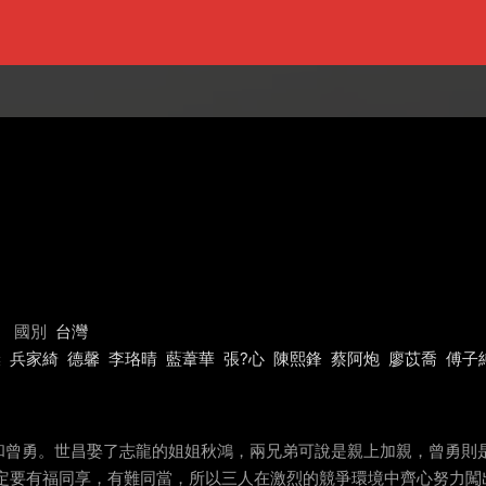
國別
台灣
燦
兵家綺
德馨
李珞晴
藍葦華
張?心
陳熙鋒
蔡阿炮
廖苡喬
傅子
和曾勇。世昌娶了志龍的姐姐秋鴻，兩兄弟可說是親上加親，曾勇則
一定要有福同享，有難同當，所以三人在激烈的競爭環境中齊心努力闖