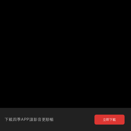
下載四季APP讓影音更順暢
立即下載