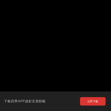
下載四季APP讓影音更順暢
立即下載