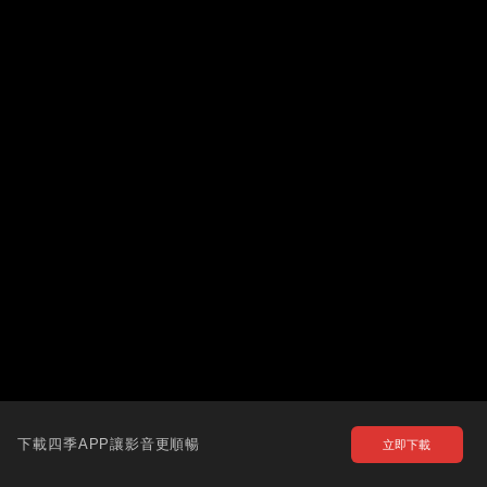
下載四季APP讓影音更順暢
立即下載