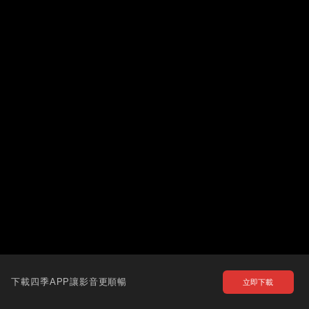
下載四季APP讓影音更順暢
立即下載