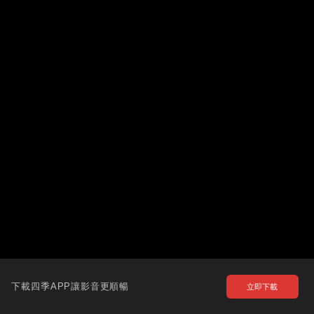
下載四季APP讓影音更順暢
立即下載