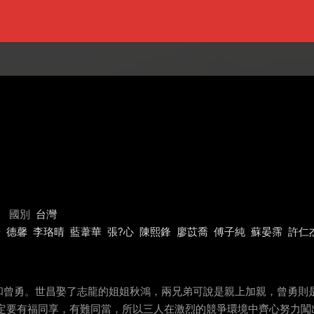
國別
台灣
綺
德馨
李珞晴
藍葦華
張?心
陳熙鋒
廖苡喬
傅子純
蘇晏霈
許仁
和曾勇。世昌娶了志龍的姐姐秋鴻，兩兄弟可說是親上加親，曾勇則
一定要有福同享，有難同當，所以三人在激烈的競爭環境中齊心努力闖