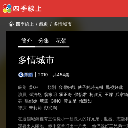
四季線上
/
戲劇
/
多情城市
簡介
分集
花絮
多情城市
2019
共454集
級別
普0+
類別
台灣好戲
傅子純時光機
民視好戲
演員
崔浩然
翁家明
霍正奇
侯怡君
柯叔元
王燦
兵家
芯
張郁婕
瑭霏
GINO
黃文星
賴慧如
導演
朱莉莉
彭兆鴻
在這個城鎮裡有三個從小一起長大的好兄弟，世昌、志龍
定要出人頭地，赤手空拳打出一片天。 他們說好三兄弟