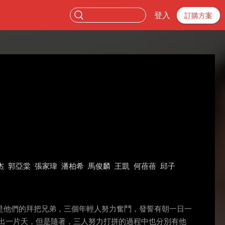
登入
訂購方案
杰
郭亞棠
張家瑋
潘柏希
馬俊麟
王凱
何蓓蓓
邱子
是他們的拜把兄弟，三個年輕人努力奮鬥，發誓有朝一日一
出一片天，但是隨著，三人努力打拼的過程中也分別有他