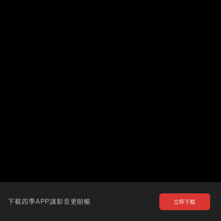
下載四季APP讓影音更順暢
立即下載