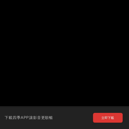
下載四季APP讓影音更順暢
立即下載