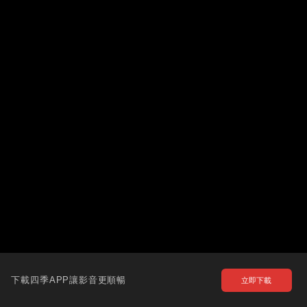
下載四季APP讓影音更順暢
立即下載