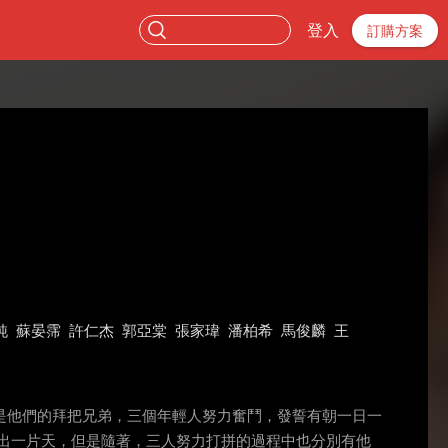
登入
訂購方案
純
蘇晏霈
許仁杰
郭亞棠
張家瑋
潘柏希
馬俊麟
王
是他們的拜把兄弟，三個年輕人努力奮鬥，發誓有朝一日一
出一片天，但是隨著，三人努力打拼的過程中也分別有他