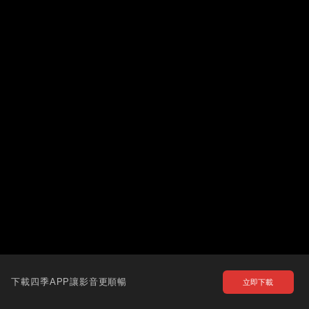
下載四季APP讓影音更順暢
立即下載