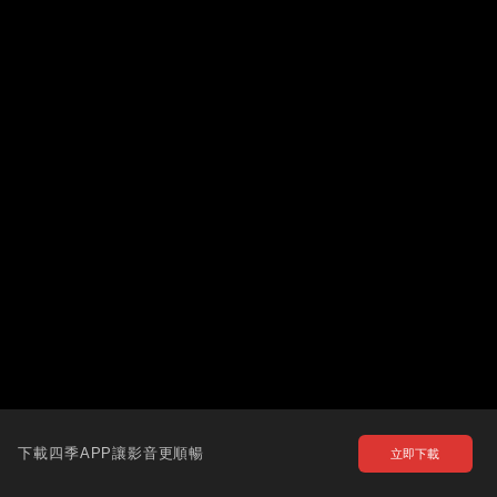
下載四季APP讓影音更順暢
立即下載