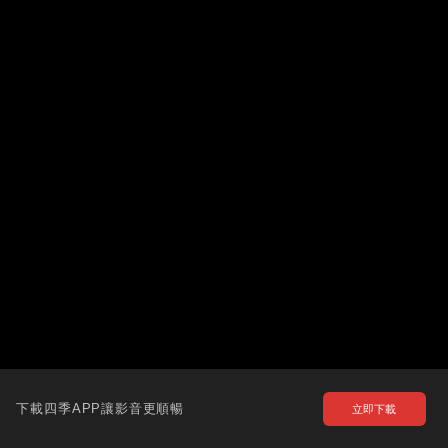
下載四季APP讓影音更順暢
立即下載