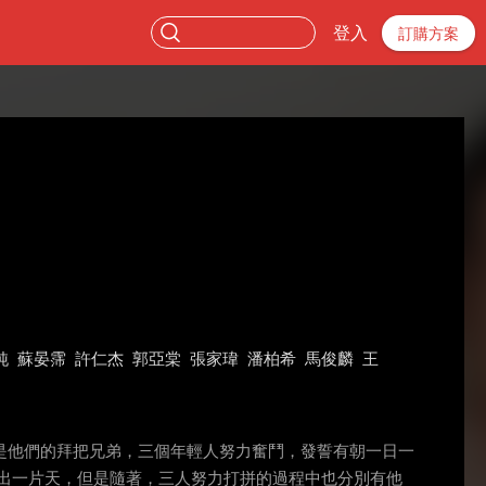
登入
訂購方案
純
蘇晏霈
許仁杰
郭亞棠
張家瑋
潘柏希
馬俊麟
王
是他們的拜把兄弟，三個年輕人努力奮鬥，發誓有朝一日一
出一片天，但是隨著，三人努力打拼的過程中也分別有他