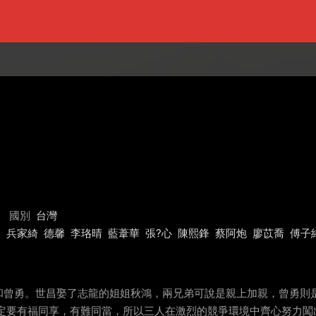
國別
台灣
燦
兵家綺
德馨
李珞晴
藍葦華
張?心
陳熙鋒
蔡阿炮
廖苡喬
傅子
和曾勇。世昌娶了志龍的姐姐秋鴻，兩兄弟可說是親上加親，曾勇則
一定要有福同享，有難同當，所以三人在激烈的競爭環境中齊心努力闖