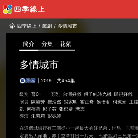
四季線上
/
戲劇
/
多情城市
簡介
分集
花絮
多情城市
2019
共454集
級別
普0+
類別
台灣好戲
傅子純時光機
民視好戲
演員
陳淑芳
崔浩然
翁家明
霍正奇
侯怡君
柯叔元
王
凱
何蓓蓓
邱子芯
張郁婕
瑭霏
導演
朱莉莉
彭兆鴻
在這個城鎮裡有三個從小一起長大的好兄弟，世昌、志龍
定要出人頭地，赤手空拳打出一片天。 他們說好三兄弟