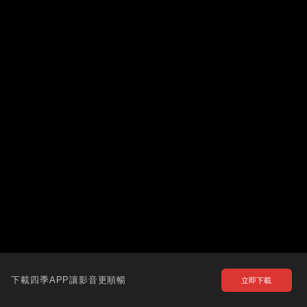
下載四季APP讓影音更順暢
立即下載