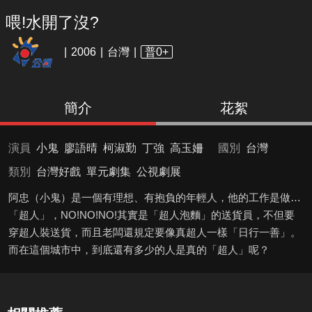
喂!水開了沒?
2006
台灣
普0+
簡介
花絮
演員
小鬼
廖語晴
柯淑勤
丁強
高玉姍
國別
台灣
類別
台灣好戲
單元劇集
公視劇展
阿忠（小鬼）是一個有理想、有抱負的年輕人，他的工作是做…
「超人」，NO!NO!NO!其實是「超人泡麵」的送貨員，不但要
穿超人裝送貨，而且老闆還規定要像真超人一樣「日行一善」。
而在這個城市中，到底還有多少的人是真的「超人」呢？