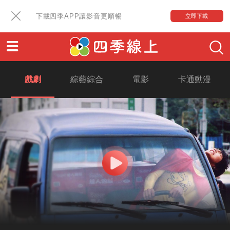
下載四季APP讓影音更順暢
立即下載
戲劇
綜藝綜合
電影
卡通動漫