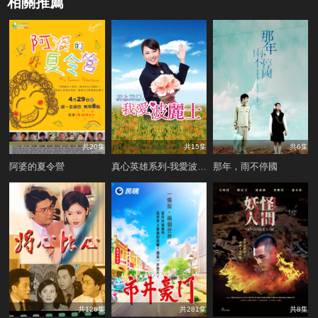
相關推薦
共20集
共15集
共6集
阿婆的夏令營
真心英雄系列-我愛波麗士
那年，雨不停國
共126集
共281集
共8集