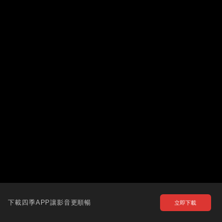
下載四季APP讓影音更順暢
立即下載