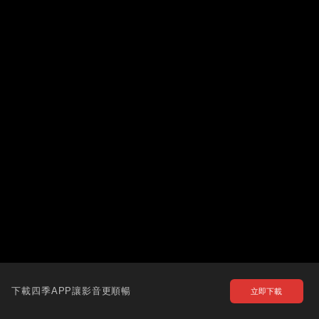
下載四季APP讓影音更順暢
立即下載