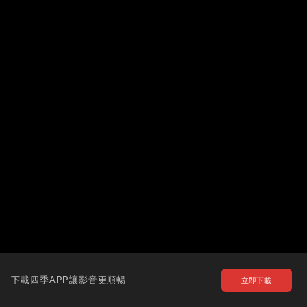
下載四季APP讓影音更順暢
立即下載