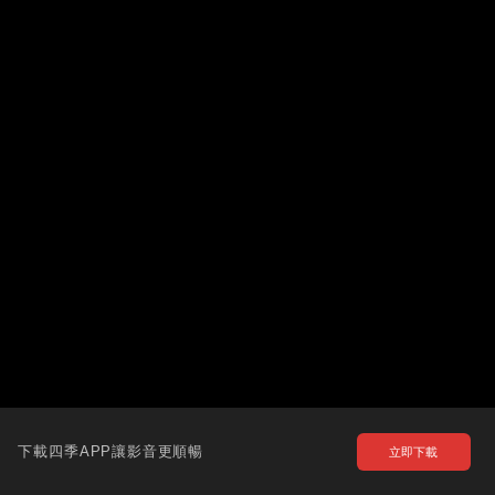
下載四季APP讓影音更順暢
立即下載