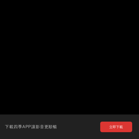
下載四季APP讓影音更順暢
立即下載