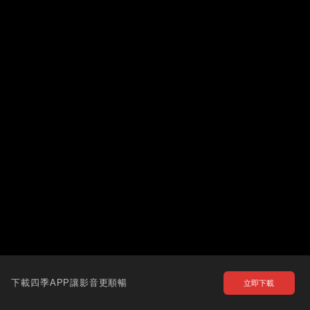
下載四季APP讓影音更順暢
立即下載