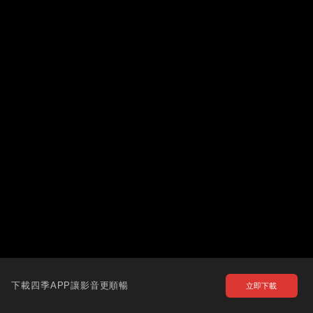
下載四季APP讓影音更順暢
立即下載