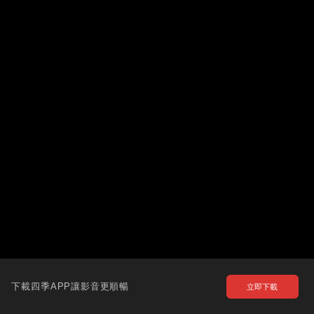
下載四季APP讓影音更順暢
立即下載