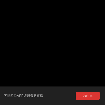
下載四季APP讓影音更順暢
立即下載