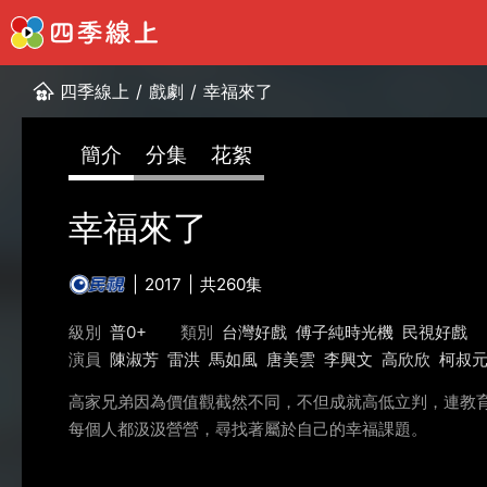
四季線上
/
戲劇
/
幸福來了
簡介
分集
花絮
幸福來了
2017
共260集
級別
普0+
類別
台灣好戲
傅子純時光機
民視好戲
演員
陳淑芳
雷洪
馬如風
唐美雲
李興文
高欣欣
柯叔
高家兄弟因為價值觀截然不同，不但成就高低立判，連教
每個人都汲汲營營，尋找著屬於自己的幸福課題。