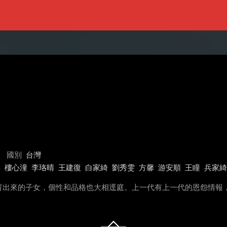
國別
台灣
元
樓心潼
李珞晴
王建復
白家綺
劉秀雯
方馨
游安順
王瞳
兵家綺
育出來的子女，個性和品格也大相逕庭。上一代有上一代的恩怨情報