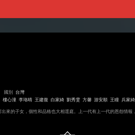
國別
台灣
元
樓心潼
李珞晴
王建復
白家綺
劉秀雯
方馨
游安順
王瞳
兵家綺
育出來的子女，個性和品格也大相逕庭。上一代有上一代的恩怨情報