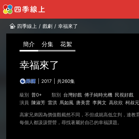
四季線上
/
戲劇
/
幸福來了
簡介
分集
花絮
幸福來了
2017
共260集
級別
普0+
類別
台灣好戲
傅子純時光機
民視好戲
演員
陳淑芳
雷洪
馬如風
唐美雲
李興文
高欣欣
柯叔
高家兄弟因為價值觀截然不同，不但成就高低立判，連教
每個人都汲汲營營，尋找著屬於自己的幸福課題。