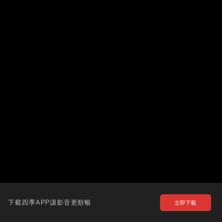
下載四季APP讓影音更順暢
立即下載