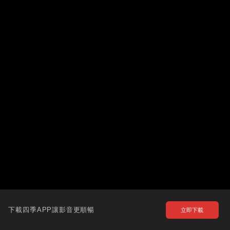
下載四季APP讓影音更順暢
立即下載