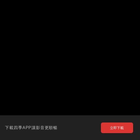
下載四季APP讓影音更順暢
立即下載